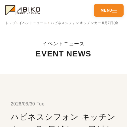
CLOSE
MENU
トップ
イベントニュース
ハピネスシフォン キッチンカー 8月7日(金)・29日(土)
営業時間
アクセス
イベントニュース
ショップガイド
イベントニュース
EVENT NEWS
ショップニュース
インフォメーション
施設情報
イベントスペース
アプリガイド
友だち募集中
2026/06/30 Tue.
ハピネスシフォン キッチン
nanaco・あびプリ利用店舗