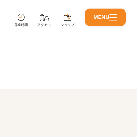
MENU
CLOSE
営業時間
アクセス
ショップ
営業時間
アクセス
ショップガイド
イベントニュース
ショップニュース
インフォメーション
施設情報
イベントスペース
アプリガイド
友だち募集中
nanaco・あびプリ利用店舗