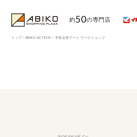
50
約
の専門店
トップ
ABIKO ACTION!
手形足形アート ワークショップ