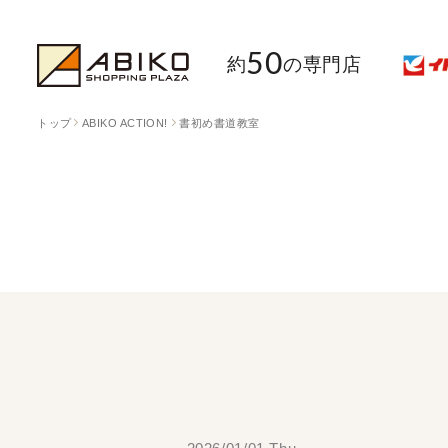
50
約
の専門店
トップ
ABIKO ACTION!
書初め書道教室