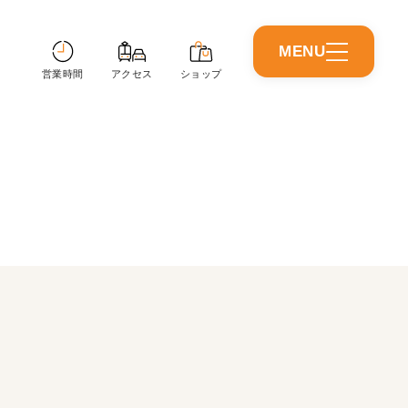
MENU
CLOSE
営業時間
アクセス
ショップ
営業時間
アクセス
ショップガイド
イベントニュース
ショップニュース
インフォメーション
施設情報
イベントスペース
アプリガイド
友だち募集中
nanaco・あびプリ利用店舗