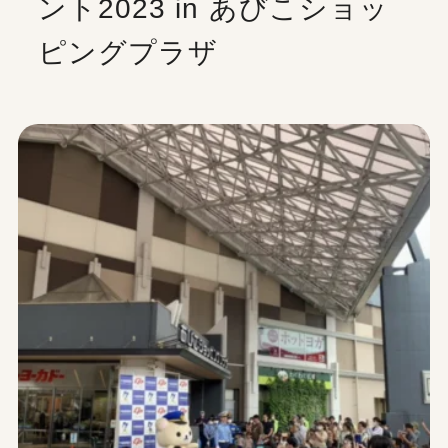
ント2023 in あびこショッ
チーパス
ピングプラザ
採用情報
50
約
の専門店