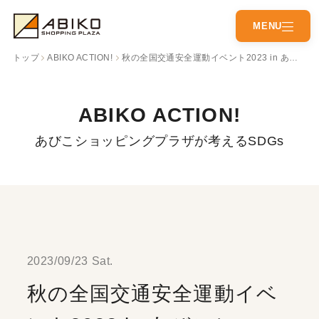
CLOSE
MENU
トップ
ABIKO ACTION!
秋の全国交通安全運動イベント2023 in あびこショッピングプラザ
営業時間
アクセス
ABIKO ACTION!
ショップガイド
イベントニュース
あびこショッピングプラザが考えるSDGs
ショップニュース
インフォメーション
施設情報
イベントスペース
アプリガイド
友だち募集中
2023/09/23 Sat.
秋の全国交通安全運動イベ
nanaco・あびプリ利用店舗